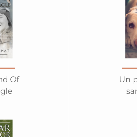
nd Of
Un 
agle
sa