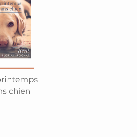
printemps
ns chien