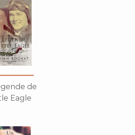
égende de
tle Eagle