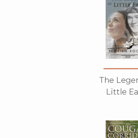
The Lege
Little E