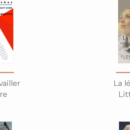
ailler
La l
re
Lit